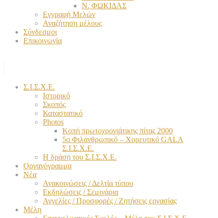
Ν. ΦΩΚΙΔΑΣ
Εγγραφή Μελών
Αναζήτηση μέλους
Σύνδεσμοι
Επικοινωνία
Σ.Ι.Σ.Χ.Ε.
Ιστορικό
Σκοπός
Καταστατικό
Photos
Κοπή πρωτοχρονιάτικης πίτας 2000
5ο Φιλανθρωπικό – Χορευτικό GALA
Σ.Ι.Σ.Χ.Ε.
Η δράση του Σ.Ι.Σ.Χ.Ε.
Οργανόγραμμα
Νέα
Ανακοινώσεις / Δελτία τύπου
Εκδηλώσεις / Σεμινάρια
Αγγελίες / Προσφορές / Ζητήσεις εργασίας
Μέλη