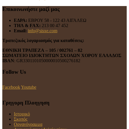
Επικοινωνήστε μαζί μας
ΕΔΡΑ:
ΕΒΡΟΥ 58 - 122 43 ΑΙΓΑΛΕΩ
ΤΗΛ & FAX:
213 00 47 452
Email:
info@sisxe.com
Τραπεζικός λογαριασμός για καταθέσεις:
ΕΘΝΙΚΗ ΤΡΑΠΕΖΑ
– 105 / 002761 – 82
ΣΩΜΑΤΕΙΟ ΙΔΙΟΚΤΗΤΩΝ ΣΧΟΛΩΝ ΧΟΡΟΥ ΕΛΛΑΔΟΣ
ΙΒΑΝ
: GR3301101050000010500276182
Follow Us
Facebook
Youtube
Γρηγορη Πλοηγηση
Ιστορικό
Σκοπός
Οργανόγραμμα