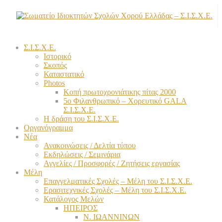
Σ.Ι.Σ.Χ.Ε.
Ιστορικό
Σκοπός
Καταστατικό
Photos
Κοπή πρωτοχρονιάτικης πίτας 2000
5ο Φιλανθρωπικό – Χορευτικό GALA
Σ.Ι.Σ.Χ.Ε.
Η δράση του Σ.Ι.Σ.Χ.Ε.
Οργανόγραμμα
Νέα
Ανακοινώσεις / Δελτία τύπου
Εκδηλώσεις / Σεμινάρια
Αγγελίες / Προσφορές / Ζητήσεις εργασίας
Μέλη
Επαγγελματικές Σχολές – Μέλη του Σ.Ι.Σ.Χ.Ε.
Ερασιτεχνικές Σχολές – Μέλη του Σ.Ι.Σ.Χ.Ε.
Κατάλογος Μελών
ΗΠΕΙΡΟΣ
Ν. ΙΩΑΝΝΙΝΩΝ