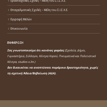
Ερασιτεχνικές Σχολές – Μέλη του Σ.Ι.Σ.Χ.Ε.
Επαγγελματικές Σχολές – Μέλη του Σ.Ι.Σ.Χ.Ε.
Εγγραφή Μελών
Επικοινωνία
ΕΝΗΜΕΡΩΣΗ
Σας γνωστοποιούμε ότι κανένας φορέας
(Σχολεία, Δήμοι,
Γυμναστήρια, Σύλλογοι, Κέντρα Χορού, Πνευματικά και Πολιτιστικά
Κέντρα, studios κ.λπ.)
δεν δικαιούται να αναπτύσσει παρόμοια δραστηριότητα, χωρίς
τη σχετική Άδεια/Βεβαίωση (ΑΔΑ).