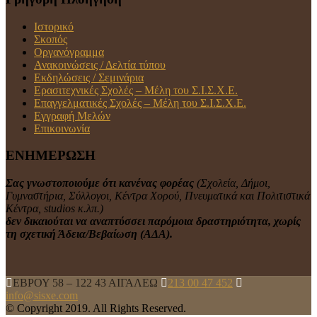
Ιστορικό
Σκοπός
Οργανόγραμμα
Ανακοινώσεις / Δελτία τύπου
Εκδηλώσεις / Σεμινάρια
Ερασιτεχνικές Σχολές – Μέλη του Σ.Ι.Σ.Χ.Ε.
Επαγγελματικές Σχολές – Μέλη του Σ.Ι.Σ.Χ.Ε.
Εγγραφή Μελών
Επικοινωνία
ΕΝΗΜΕΡΩΣΗ
Σας γνωστοποιούμε ότι κανένας φορέας
(Σχολεία, Δήμοι,
Γυμναστήρια, Σύλλογοι, Κέντρα Χορού, Πνευματικά και Πολιτιστικά
Κέντρα, studios κ.λπ.)
δεν δικαιούται να αναπτύσσει παρόμοια δραστηριότητα, χωρίς
τη σχετική Άδεια/Βεβαίωση (ΑΔΑ).
ΕΒΡΟΥ 58 – 122 43 ΑΙΓΑΛΕΩ
213 00 47 452
info@sisxe.com
© Copyright 2019. All Rights Reserved.