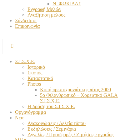
Ν. ΦΩΚΙΔΑΣ
Εγγραφή Μελών
Αναζήτηση μέλους
Σύνδεσμοι
Επικοινωνία
Σ.Ι.Σ.Χ.Ε.
Ιστορικό
Σκοπός
Καταστατικό
Photos
Κοπή πρωτοχρονιάτικης πίτας 2000
5ο Φιλανθρωπικό – Χορευτικό GALA
Σ.Ι.Σ.Χ.Ε.
Η δράση του Σ.Ι.Σ.Χ.Ε.
Οργανόγραμμα
Νέα
Ανακοινώσεις / Δελτία τύπου
Εκδηλώσεις / Σεμινάρια
Αγγελίες / Προσφορές / Ζητήσεις εργασίας