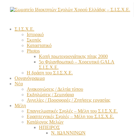
Σ.Ι.Σ.Χ.Ε.
Ιστορικό
Σκοπός
Καταστατικό
Photos
Κοπή πρωτοχρονιάτικης πίτας 2000
5ο Φιλανθρωπικό – Χορευτικό GALA
Σ.Ι.Σ.Χ.Ε.
Η δράση του Σ.Ι.Σ.Χ.Ε.
Οργανόγραμμα
Νέα
Ανακοινώσεις / Δελτία τύπου
Εκδηλώσεις / Σεμινάρια
Αγγελίες / Προσφορές / Ζητήσεις εργασίας
Μέλη
Επαγγελματικές Σχολές – Μέλη του Σ.Ι.Σ.Χ.Ε.
Ερασιτεχνικές Σχολές – Μέλη του Σ.Ι.Σ.Χ.Ε.
Κατάλογος Μελών
ΗΠΕΙΡΟΣ
Ν. ΙΩΑΝΝΙΝΩΝ