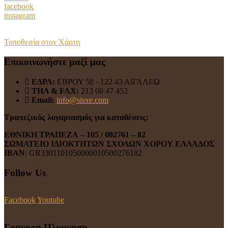
facebook
instagram
Τοποθεσία στον Χάρτη
Επικοινωνήστε μαζί μας
ΕΔΡΑ:
ΕΒΡΟΥ 58 - 122 43 ΑΙΓΑΛΕΩ
ΤΗΛ & FAX:
213 00 47 452
Email:
info@sisxe.com
Τραπεζικός λογαριασμός για καταθέσεις:
ΕΘΝΙΚΗ ΤΡΑΠΕΖΑ
– 105 / 002761 – 82
ΣΩΜΑΤΕΙΟ ΙΔΙΟΚΤΗΤΩΝ ΣΧΟΛΩΝ ΧΟΡΟΥ ΕΛΛΑΔΟΣ
ΙΒΑΝ
: GR3301101050000010500276182
Follow Us
Facebook
Youtube
Γρηγορη Πλοηγηση