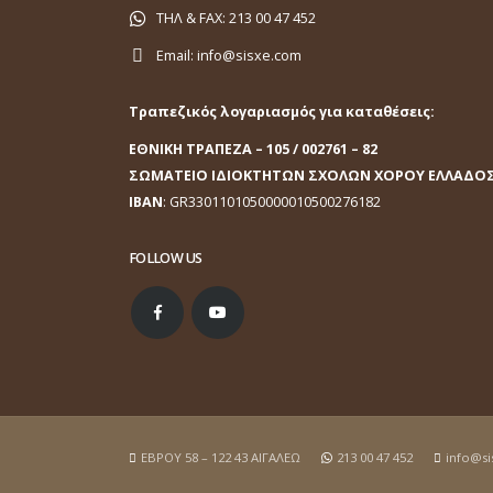
ΤΗΛ & FAX:
213 00 47 452
Email:
info@sisxe.com
Τραπεζικός λογαριασμός για καταθέσεις:
ΕΘΝΙΚΗ ΤΡΑΠΕΖΑ
– 105 / 002761 – 82
ΣΩΜΑΤΕΙΟ ΙΔΙΟΚΤΗΤΩΝ ΣΧΟΛΩΝ ΧΟΡΟΥ ΕΛΛΑΔΟ
ΙΒΑΝ
: GR3301101050000010500276182
FOLLOW US
ΕΒΡΟΥ 58 – 122 43 ΑΙΓΑΛΕΩ
213 00 47 452
info@s