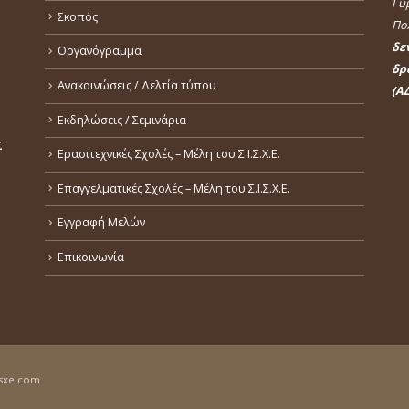
Γυ
Σκοπός
Πολ
δε
Οργανόγραμμα
δρ
Ανακοινώσεις / Δελτία τύπου
(ΑΔ
Εκδηλώσεις / Σεμινάρια
Σ
Ερασιτεχνικές Σχολές – Μέλη του Σ.Ι.Σ.Χ.Ε.
Επαγγελματικές Σχολές – Μέλη του Σ.Ι.Σ.Χ.Ε.
Εγγραφή Μελών
Επικοινωνία
isxe.com