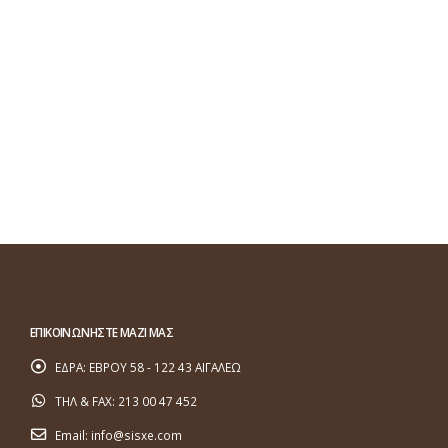
ΕΠΙΚΟΙΝΩΝΗΣΤΕ ΜΑΖΙ ΜΑΣ
ΕΔΡΑ:
ΕΒΡΟΥ 58 - 122 43 ΑΙΓΑΛΕΩ
ΤΗΛ & FAX:
213 00 47 452
Email:
info@sisxe.com