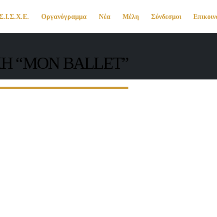
Σ.Ι.Σ.Χ.Ε.
Οργανόγραμμα
Νέα
Μέλη
Σύνδεσμοι
Επικοιν
ΚΗ “MON BALLET”