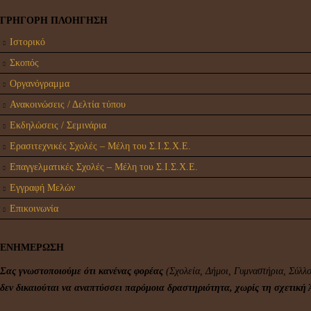
ΓΡΗΓΟΡΗ ΠΛΟΗΓΗΣΗ
Ιστορικό
Σκοπός
Οργανόγραμμα
Ανακοινώσεις / Δελτία τύπου
Εκδηλώσεις / Σεμινάρια
Ερασιτεχνικές Σχολές – Μέλη του Σ.Ι.Σ.Χ.Ε.
Επαγγελματικές Σχολές – Μέλη του Σ.Ι.Σ.Χ.Ε.
Εγγραφή Μελών
Επικοινωνία
ΕΝΗΜΕΡΩΣΗ
Σας γνωστοποιούμε ότι κανένας φορέας
(Σχολεία, Δήμοι, Γυμναστήρια, Σύλλο
δεν δικαιούται να αναπτύσσει παρόμοια δραστηριότητα, χωρίς τη σχετική