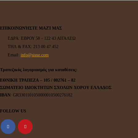
ΕΠΙΚΟΙΝΩΝΉΣΤΕ ΜΑΖΊ ΜΑΣ
ΕΔΡΑ:
ΕΒΡΟΥ 58 - 122 43 ΑΙΓΑΛΕΩ
ΤΗΛ & FAX:
213 00 47 452
Email:
info@sisxe.com
Τραπεζικός λογαριασμός για καταθέσεις:
ΕΘΝΙΚΗ ΤΡΑΠΕΖΑ
– 105 / 002761 – 82
ΣΩΜΑΤΕΙΟ ΙΔΙΟΚΤΗΤΩΝ ΣΧΟΛΩΝ ΧΟΡΟΥ ΕΛΛΑΔΟΣ
ΙΒΑΝ
: GR3301101050000010500276182
FOLLOW US