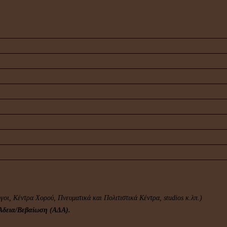
γοι, Κέντρα Χορού, Πνευματικά και Πολιτιστικά Κέντρα, studios κ.λπ.)
 Άδεια/Βεβαίωση (ΑΔΑ).