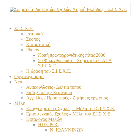
Σ.Ι.Σ.Χ.Ε.
Ιστορικό
Σκοπός
Καταστατικό
Photos
Κοπή πρωτοχρονιάτικης πίτας 2000
5ο Φιλανθρωπικό – Χορευτικό GALA
Σ.Ι.Σ.Χ.Ε.
Η δράση του Σ.Ι.Σ.Χ.Ε.
Οργανόγραμμα
Νέα
Ανακοινώσεις / Δελτία τύπου
Εκδηλώσεις / Σεμινάρια
Αγγελίες / Προσφορές / Ζητήσεις εργασίας
Μέλη
Επαγγελματικές Σχολές – Μέλη του Σ.Ι.Σ.Χ.Ε.
Ερασιτεχνικές Σχολές – Μέλη του Σ.Ι.Σ.Χ.Ε.
Κατάλογος Μελών
ΗΠΕΙΡΟΣ
Ν. ΙΩΑΝΝΙΝΩΝ