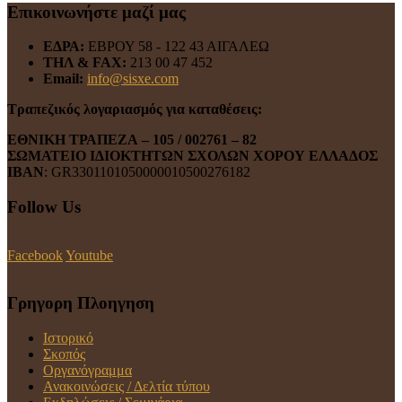
Επικοινωνήστε μαζί μας
ΕΔΡΑ:
ΕΒΡΟΥ 58 - 122 43 ΑΙΓΑΛΕΩ
ΤΗΛ & FAX:
213 00 47 452
Email:
info@sisxe.com
Τραπεζικός λογαριασμός για καταθέσεις:
ΕΘΝΙΚΗ ΤΡΑΠΕΖΑ
– 105 / 002761 – 82
ΣΩΜΑΤΕΙΟ ΙΔΙΟΚΤΗΤΩΝ ΣΧΟΛΩΝ ΧΟΡΟΥ ΕΛΛΑΔΟΣ
ΙΒΑΝ
: GR3301101050000010500276182
Follow Us
Facebook
Youtube
Γρηγορη Πλοηγηση
Ιστορικό
Σκοπός
Οργανόγραμμα
Ανακοινώσεις / Δελτία τύπου