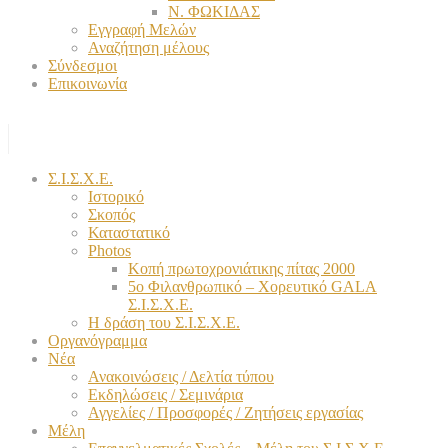
Ν. ΦΩΚΙΔΑΣ
Εγγραφή Μελών
Αναζήτηση μέλους
Σύνδεσμοι
Επικοινωνία
Σ.Ι.Σ.Χ.Ε.
Ιστορικό
Σκοπός
Καταστατικό
Photos
Κοπή πρωτοχρονιάτικης πίτας 2000
5ο Φιλανθρωπικό – Χορευτικό GALA
Σ.Ι.Σ.Χ.Ε.
Η δράση του Σ.Ι.Σ.Χ.Ε.
Οργανόγραμμα
Νέα
Ανακοινώσεις / Δελτία τύπου
Εκδηλώσεις / Σεμινάρια
Αγγελίες / Προσφορές / Ζητήσεις εργασίας
Μέλη