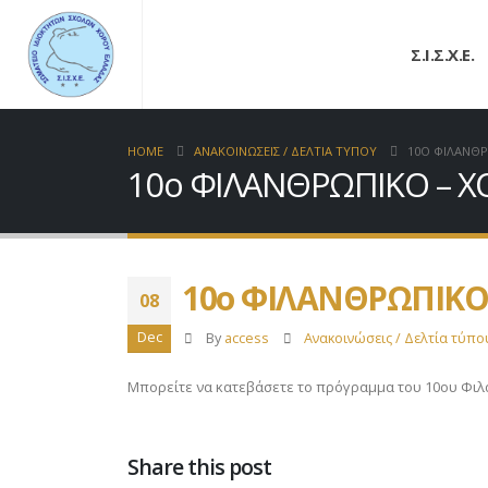
Σ.Ι.Σ.Χ.Ε.
HOME
ΑΝΑΚΟΙΝΩΣΕΙΣ / ΔΕΛΤΙΑ ΤΥΠΟΥ
10Ο ΦΙΛΑΝΘΡ
10ο ΦΙΛΑΝΘΡΩΠΙΚΟ – Χ
10ο ΦΙΛΑΝΘΡΩΠΙΚΟ
08
Dec
By
access
Ανακοινώσεις / Δελτία τύπο
Μπορείτε να κατεβάσετε το πρόγραμμα του 10ου Φι
Share this post