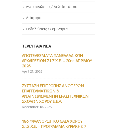
Ανακοινώσεις / Δελτία τύπου
Διάφορα
Εκδηλώσεις / Σεμινάρια
ΤΕΛΕΥΤΑΙΑ ΝΕΑ
Υ
ΑΠΟΤΕΛΕΣΜΑΤΑ ΠΑΝΕΛΛΑΔΙΚΩΝ
18ο ΦΙΛΑΝΘΡ
ΑΡΧΑΙΡΕΣΙΩΝ Σ.Ι.Σ.Χ.Ε. – 20ης ΑΠΡΙΛΙΟΥ
Σ.Ι.Σ.Χ.Ε.
2026
November 14, 2
April 21, 2026
 ΣΙΣΧΕ
17ο ΦΙΛΑΝΘΡ
ΣΥΣΤΑΣΗ ΕΠΙΤΡΟΠΗΣ ΑΝΩΤΕΡΩΝ
October 3, 2024
ΕΠΑΓΓΕΛΜΑΤΙΚΩΝ &
ΑΝΑΓΝΩΡΙΣΜΕΝΩΝ ΕΡΑΣΙΤΕΧΝΙΚΩΝ
σικού
2ο Φεστιβάλ
ΣΧΟΛΩΝ ΧΟΡΟΥ Ε.Ε.Α.
ϊος
& Character 
December 18, 2025
2025
September 20, 
18ο ΦΙΛΑΝΘΡΩΠΙΚΟ GALA ΧΟΡΟΥ
Σ.Ι.Σ.Χ.Ε. – ΠΡΟΓΡΑΜΜΑ ΚΥΡΙΑΚΗΣ 7