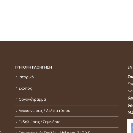
ΡΙΟΥ 2025
r 1, 2025
ΓΡΗΓΟΡΗ ΠΛΟΗΓΗΣΗ
ΕΝ
Σα
Ιστορικό
Γυ
Σκοπός
Πολ
δε
Οργανόγραμμα
δρ
Ανακοινώσεις / Δελτία τύπου
(ΑΔ
Εκδηλώσεις / Σεμινάρια
Σ
Ερασιτεχνικές Σχολές – Μέλη του Σ.Ι.Σ.Χ.Ε.