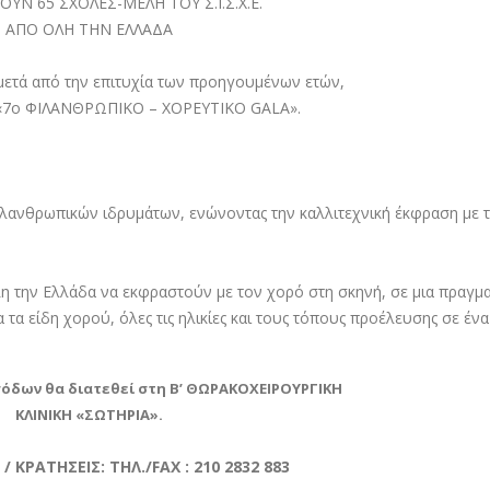
ΥΝ 65 ΣΧΟΛΕΣ-ΜΕΛΗ ΤΟΥ Σ.Ι.Σ.Χ.Ε.
ΑΠΟ ΟΛΗ ΤΗΝ ΕΛΛΑΔΑ
., μετά από την επιτυχία των προηγουμένων ετών,
 «7ο ΦΙΛΑΝΘΡΩΠΙΚΟ – ΧΟΡΕΥΤΙΚΟ GALA».
λανθρωπικών ιδρυμάτων, ενώνοντας την καλλιτεχνική έκφραση με 
λη την Ελλάδα να εκφραστούν με τον χορό στη σκηνή, σε μια πραγμα
τα είδη χορού, όλες τις ηλικίες και τους τόπους προέλευσης σε ένα
όδων θα διατεθεί στη Β’ ΘΩΡΑΚΟΧΕΙΡΟΥΡΓΙΚΗ
ΚΛΙΝΙΚΗ «ΣΩΤΗΡΙΑ».
 ΚΡΑΤΗΣΕΙΣ: ΤΗΛ./FAX : 210 2832 883