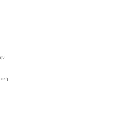
την
τική