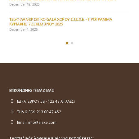
December 18, 2025
18ο ΦΙΛΑΝΘΡΩΠΙΚΟ GALA ΧΟΡΟΥ Σ.Ι.Σ.Χ.Ε. – ΠΡΟΓΡΑΜΜΑ
ΚΥΡΙΑΚΗΣ 7 ΔΕΚΕΜΒΡΙΟΥ 2025
December 1, 2025
ΕΠΙΚΟΙΝΩΝΗΣΤΕ ΜΑΖΙ ΜΑΣ
ΕΔΡΑ:
ΕΒΡΟΥ 58 - 122 43 ΑΙΓΑΛΕΩ
ΤΗΛ & FAX:
213 00 47 452
Email:
info@sisxe.com
Τραπεζικός λογαριασμός για καταθέσεις: