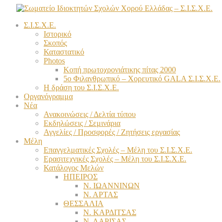
Σ.Ι.Σ.Χ.Ε.
Ιστορικό
Σκοπός
Καταστατικό
Photos
Κοπή πρωτοχρονιάτικης πίτας 2000
5ο Φιλανθρωπικό – Χορευτικό GALA Σ.Ι.Σ.Χ.Ε.
Η δράση του Σ.Ι.Σ.Χ.Ε.
Οργανόγραμμα
Νέα
Ανακοινώσεις / Δελτία τύπου
Εκδηλώσεις / Σεμινάρια
Αγγελίες / Προσφορές / Ζητήσεις εργασίας
Μέλη
Επαγγελματικές Σχολές – Μέλη του Σ.Ι.Σ.Χ.Ε.
Ερασιτεχνικές Σχολές – Μέλη του Σ.Ι.Σ.Χ.Ε.
Κατάλογος Μελών
ΗΠΕΙΡΟΣ
Ν. ΙΩΑΝΝΙΝΩΝ
Ν. ΑΡΤΑΣ
ΘΕΣΣΑΛΙΑ
Ν. ΚΑΡΔΙΤΣΑΣ
Ν. ΛΑΡΙΣΑΣ