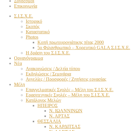
Σύνδεσμοι
Επικοινωνία
Σ.Ι.Σ.Χ.Ε.
Ιστορικό
Σκοπός
Καταστατικό
Photos
Κοπή πρωτοχρονιάτικης πίτας 2000
5ο Φιλανθρωπικό – Χορευτικό GALA Σ.Ι.Σ.Χ.Ε.
Η δράση του Σ.Ι.Σ.Χ.Ε.
Οργανόγραμμα
Νέα
Ανακοινώσεις / Δελτία τύπου
Εκδηλώσεις / Σεμινάρια
Αγγελίες / Προσφορές / Ζητήσεις εργασίας
Μέλη
Επαγγελματικές Σχολές – Μέλη του Σ.Ι.Σ.Χ.Ε.
Ερασιτεχνικές Σχολές – Μέλη του Σ.Ι.Σ.Χ.Ε.
Κατάλογος Μελών
ΗΠΕΙΡΟΣ
Ν. ΙΩΑΝΝΙΝΩΝ
Ν. ΑΡΤΑΣ
ΘΕΣΣΑΛΙΑ
Ν. ΚΑΡΔΙΤΣΑΣ