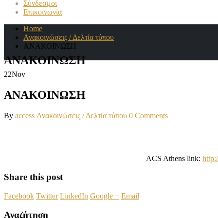
Σύνδεσμοι
Επικοινωνία
Home
Ανακοινώσεις / Δελτία τύπου
ΑΝΑΚΟΙΝΩΣΗ
ΑΝΑΚΟΙΝΩΣΗ
22
Nov
ΑΝΑΚΟΙΝΩΣΗ
By
access
Ανακοινώσεις / Δελτία τύπου
0 Comments
ACS Athens link:
http
Share this post
Facebook
Twitter
LinkedIn
Google +
Email
Αναζήτηση