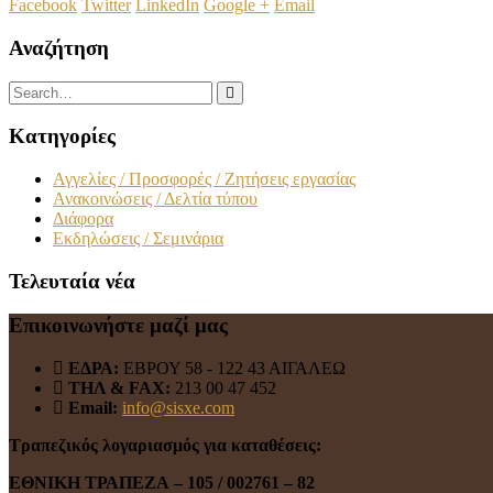
Facebook
Twitter
LinkedIn
Google +
Email
Αναζήτηση
Κατηγορίες
Αγγελίες / Προσφορές / Ζητήσεις εργασίας
Ανακοινώσεις / Δελτία τύπου
Διάφορα
Εκδηλώσεις / Σεμινάρια
Τελευταία νέα
Επικοινωνήστε μαζί μας
ΕΔΡΑ:
ΕΒΡΟΥ 58 - 122 43 ΑΙΓΑΛΕΩ
ΤΗΛ & FAX:
213 00 47 452
Email:
info@sisxe.com
Τραπεζικός λογαριασμός για καταθέσεις:
ΕΘΝΙΚΗ ΤΡΑΠΕΖΑ
– 105 / 002761 – 82