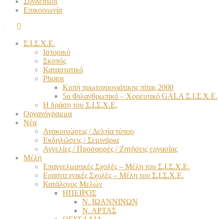
Σύνδεσμοι
Επικοινωνία
Σ.Ι.Σ.Χ.Ε.
Ιστορικό
Σκοπός
Καταστατικό
Photos
Κοπή πρωτοχρονιάτικης πίτας 2000
5ο Φιλανθρωπικό – Χορευτικό GALA Σ.Ι.Σ.Χ.Ε.
Η δράση του Σ.Ι.Σ.Χ.Ε.
Οργανόγραμμα
Νέα
Ανακοινώσεις / Δελτία τύπου
Εκδηλώσεις / Σεμινάρια
Αγγελίες / Προσφορές / Ζητήσεις εργασίας
Μέλη
Επαγγελματικές Σχολές – Μέλη του Σ.Ι.Σ.Χ.Ε.
Ερασιτεχνικές Σχολές – Μέλη του Σ.Ι.Σ.Χ.Ε.
Κατάλογος Μελών
ΗΠΕΙΡΟΣ
Ν. ΙΩΑΝΝΙΝΩΝ
Ν. ΑΡΤΑΣ