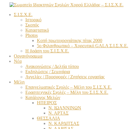
Σ.Ι.Σ.Χ.Ε.
Ιστορικό
Σκοπός
Καταστατικό
Photos
Κοπή πρωτοχρονιάτικης πίτας 2000
5ο Φιλανθρωπικό – Χορευτικό GALA Σ.Ι.Σ.Χ.Ε.
Η δράση του Σ.Ι.Σ.Χ.Ε.
Οργανόγραμμα
Νέα
Ανακοινώσεις / Δελτία τύπου
Εκδηλώσεις / Σεμινάρια
Αγγελίες / Προσφορές / Ζητήσεις εργασίας
Μέλη
Επαγγελματικές Σχολές – Μέλη του Σ.Ι.Σ.Χ.Ε.
Ερασιτεχνικές Σχολές – Μέλη του Σ.Ι.Σ.Χ.Ε.
Κατάλογος Μελών
ΗΠΕΙΡΟΣ
Ν. ΙΩΑΝΝΙΝΩΝ
Ν. ΑΡΤΑΣ
ΘΕΣΣΑΛΙΑ
Ν. ΚΑΡΔΙΤΣΑΣ
Ν. ΛΑΡΙΣΑΣ